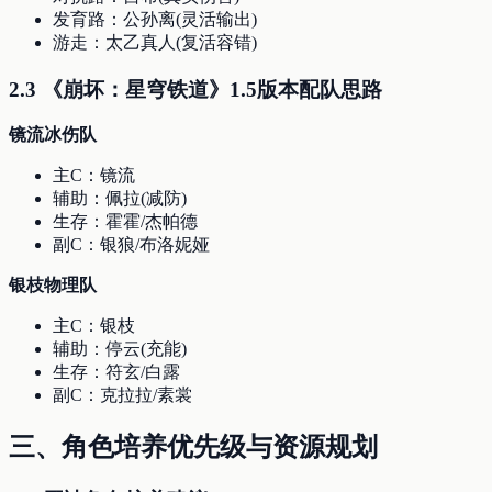
发育路：公孙离(灵活输出)
游走：太乙真人(复活容错)
2.3 《崩坏：星穹铁道》1.5版本配队思路
镜流冰伤队
主C：镜流
辅助：佩拉(减防)
生存：霍霍/杰帕德
副C：银狼/布洛妮娅
银枝物理队
主C：银枝
辅助：停云(充能)
生存：符玄/白露
副C：克拉拉/素裳
三、角色培养优先级与资源规划