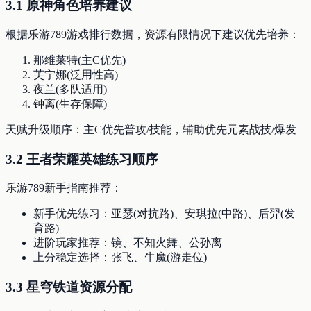
3.1 原神角色培养建议
根据乐游789游戏排行数据，资源有限情况下建议优先培养：
那维莱特(主C优先)
芙宁娜(泛用性高)
夜兰(多队适用)
钟离(生存保障)
天赋升级顺序：主C优先普攻/技能，辅助优先元素战技/爆发
3.2 王者荣耀英雄练习顺序
乐游789新手指南推荐：
新手优先练习：亚瑟(对抗路)、安琪拉(中路)、后羿(发
育路)
进阶玩家推荐：镜、不知火舞、公孙离
上分稳定选择：张飞、牛魔(游走位)
3.3 星穹铁道资源分配