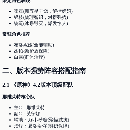
限定角色表现
霍霍(新五星丰饶，解控奶妈)
银枝(物理智识，对群强势)
镜流(冰系毁灭，爆发惊人)
常驻角色推荐
布洛妮娅(全能辅助)
杰帕德(护盾保障)
白露(群体治疗)
二、版本强势阵容搭配指南
2.1 《原神》4.2版本顶级配队
那维莱特核心队
主C：那维莱特
副C：芙宁娜
辅助：万叶/砂糖(聚怪减抗)
治疗：夏洛蒂/琴(群奶保障)