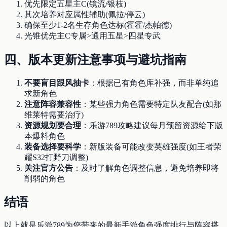
优先限定五星主C(镜流/银枝)
其次培养对应属性辅助(佩拉/停云)
确保至少1-2名生存角色达标(霍霍/杰帕德)
光锥优先主C专属>通用五星>四星专武
四、版本更新注意事项与避坑指南
不要盲目跟风抽卡
：根据已有角色库补强，而非单纯追
求新角色
注意阵容兼容性
：某些强力角色需要特定队友配合(如那
维莱特需要治疗)
资源规划要合理
：乐游789攻略建议每月预留资源给下版
本爆料角色
装备选择要科学
：新版装备可能改变英雄强度(如王者荣
耀S32打野刀调整)
关注官方公告
：及时了解角色调整信息，避免培养即将
削弱的角色
结语
以上就是乐游789为您带来的最新手游角色强度排行与阵容搭