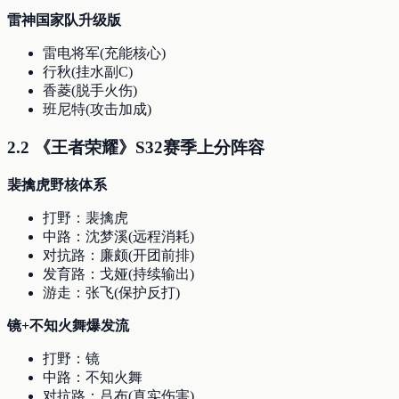
雷神国家队升级版
雷电将军(充能核心)
行秋(挂水副C)
香菱(脱手火伤)
班尼特(攻击加成)
2.2 《王者荣耀》S32赛季上分阵容
裴擒虎野核体系
打野：裴擒虎
中路：沈梦溪(远程消耗)
对抗路：廉颇(开团前排)
发育路：戈娅(持续输出)
游走：张飞(保护反打)
镜+不知火舞爆发流
打野：镜
中路：不知火舞
对抗路：吕布(真实伤害)