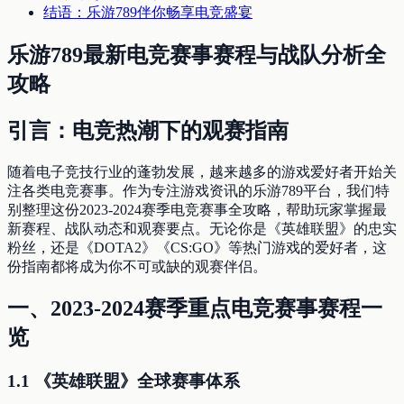
结语：乐游789伴你畅享电竞盛宴
乐游789最新电竞赛事赛程与战队分析全
攻略
引言：电竞热潮下的观赛指南
随着电子竞技行业的蓬勃发展，越来越多的游戏爱好者开始关
注各类电竞赛事。作为专注游戏资讯的乐游789平台，我们特
别整理这份2023-2024赛季电竞赛事全攻略，帮助玩家掌握最
新赛程、战队动态和观赛要点。无论你是《英雄联盟》的忠实
粉丝，还是《DOTA2》《CS:GO》等热门游戏的爱好者，这
份指南都将成为你不可或缺的观赛伴侣。
一、2023-2024赛季重点电竞赛事赛程一
览
1.1 《英雄联盟》全球赛事体系