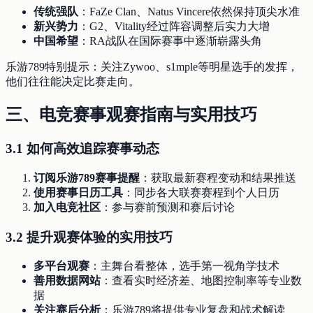
传统强队
：FaZe Clan、Natus Vincere依然保持顶尖水准
新兴势力
：G2、Vitality经过阵容调整后实力大增
中国希望
：RA战队在国际赛事中逐渐崭露头角
乐游789特别提示：关注Zywoo、s1mple等明星选手的发挥，
他们往往能决定比赛走向。
三、电竞赛事观赛指南与实用技巧
3.1 如何高效追踪赛事动态
订阅乐游789赛事提醒
：获取最新赛程变动和结果推送
使用赛事日历工具
：同步各大联赛赛程到个人日历
加入电竞社区
：参与赛前预测和赛后讨论
3.2 提升观赛体验的实用技巧
多平台观赛
：主舞台看整体，选手第一视角学技术
善用数据网站
：查看实时经济差、地图控制率等专业数
据
关注赛后分析
：乐游789将提供专业复盘和战术解读