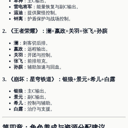
草神
：主C输出。
雷电将军
：能量恢复与副C输出。
温迪
：提供聚怪控制。
钟离
：护盾保护与战场控制。
2.
《王者荣耀》：澜+嬴政+关羽+张飞+孙膑
澜
：刺客切后排。
嬴政
：远程输出。
关羽
：开团与控制。
张飞
：前排坦克。
孙膑
：辅助加速与回血。
3.
《崩坏：星穹铁道》：银狼+景元+希儿+白露
银狼
：主C输出。
景元
：副C输出。
希儿
：控制与辅助。
白露
：治疗与支援。
第四章：角色养成与资源分配建议