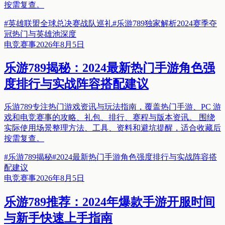
按需复查。
#
英雄联盟全球总决赛战队巡礼
#
乐游789独家解析2024赛季夺
冠热门与英雄池深度
电竞赛事
2026年8月5日
乐游789揭秘：2024最新热门手游角色强
度排行与实战阵容搭配建议
乐游789专注热门游戏资讯与玩法指南，覆盖热门手游、PC 游
戏和电竞赛事的攻略、礼包、排行、赛程与版本资讯。 围绕
实际使用场景整理方法、工具、资料和避坑提醒，适合收藏后
按需复查。
#
乐游789揭秘
#
2024最新热门手游角色强度排行与实战阵容搭
配建议
电竞赛事
2026年8月5日
乐游789推荐：2024年爆款手游开服时间
与新手快速上手指南