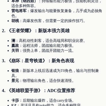
草神（纳西妲）
：持续输出能力极强，技能机制灵活，
适合多种阵容。
雷电将军
：爆发输出与能量恢复兼备，几乎成为必抽角
色。
胡桃
：高爆发伤害，但需要一定的操作技巧。
2.
《王者荣耀》：新版本强力英雄
澜
：高机动性刺客，适合高端局和职业比赛。
嬴政
：远程法师，团战输出能力极强。
关羽
：强势上单，团战开团能力一流。
3.
《崩坏：星穹铁道》：新角色表现
银狼
：新版本上线后迅速成为T0角色，输出与控制兼
具。
景元
：物理输出角色，适合快速清怪。
4.
《英雄联盟手游》
：ADC位置推荐
卡莎
：后期输出爆炸，适合carry全场。
EZ
：灵活且具有poke能力，适合多种阵容。