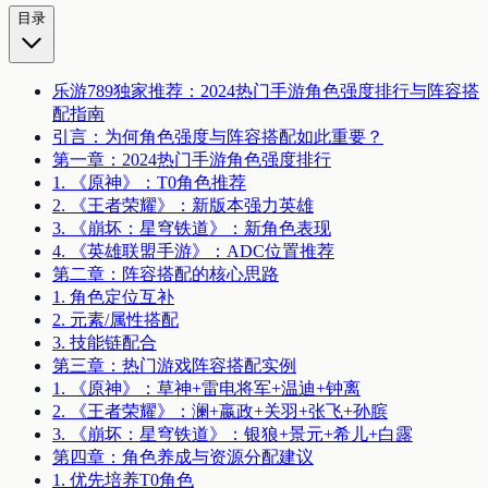
目录
乐游789独家推荐：2024热门手游角色强度排行与阵容搭
配指南
引言：为何角色强度与阵容搭配如此重要？
第一章：2024热门手游角色强度排行
1. 《原神》：T0角色推荐
2. 《王者荣耀》：新版本强力英雄
3. 《崩坏：星穹铁道》：新角色表现
4. 《英雄联盟手游》：ADC位置推荐
第二章：阵容搭配的核心思路
1. 角色定位互补
2. 元素/属性搭配
3. 技能链配合
第三章：热门游戏阵容搭配实例
1. 《原神》：草神+雷电将军+温迪+钟离
2. 《王者荣耀》：澜+嬴政+关羽+张飞+孙膑
3. 《崩坏：星穹铁道》：银狼+景元+希儿+白露
第四章：角色养成与资源分配建议
1. 优先培养T0角色