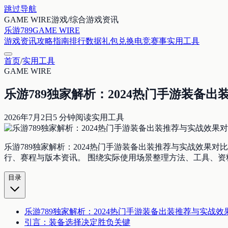
跳过导航
GAME WIRE
游戏/综合游戏资讯
乐游789
GAME WIRE
游戏资讯
攻略指南
排行数据
礼包兑换
电竞赛事
实用工具
首页
/
实用工具
GAME WIRE
乐游789独家解析：2024热门手游装备
2026年7月2日
5
分钟阅读
实用工具
乐游789独家解析：2024热门手游装备出装推荐与实战效果对
行、赛程与版本资讯。 围绕实际使用场景整理方法、工具、
目录
乐游789独家解析：2024热门手游装备出装推荐与实战效
引言：装备选择决定胜负关键