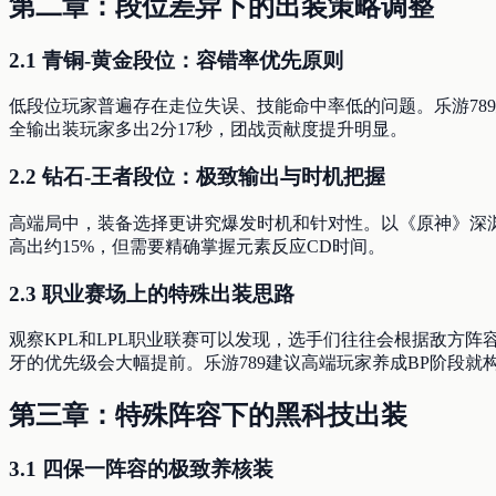
第二章：段位差异下的出装策略调整
2.1 青铜-黄金段位：容错率优先原则
低段位玩家普遍存在走位失误、技能命中率低的问题。乐游78
全输出装玩家多出2分17秒，团战贡献度提升明显。
2.2 钻石-王者段位：极致输出与时机把握
高端局中，装备选择更讲究爆发时机和针对性。以《原神》深渊
高出约15%，但需要精确掌握元素反应CD时间。
2.3 职业赛场上的特殊出装思路
观察KPL和LPL职业联赛可以发现，选手们往往会根据敌方
牙的优先级会大幅提前。乐游789建议高端玩家养成BP阶段就
第三章：特殊阵容下的黑科技出装
3.1 四保一阵容的极致养核装