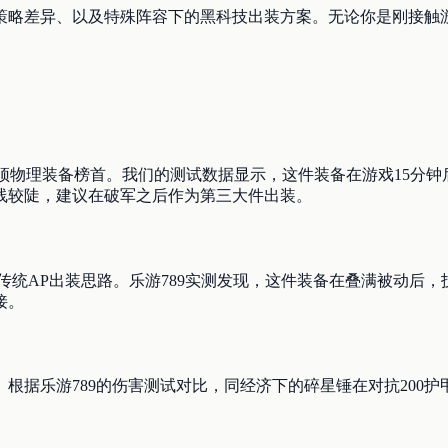
略差异、以及特殊阵容下的黑科技出装方案。无论你是刚接触游
率登顶物理装备榜首。我们的测试数据显示，这件装备在游戏15分钟
线较陡，建议在破军之后作为第三大件出装。
传统AP出装思路。乐游789实测发现，这件装备在叠满被动后，
接。
根据乐游789的伤害测试对比，同经济下的碎星锤在对抗200护