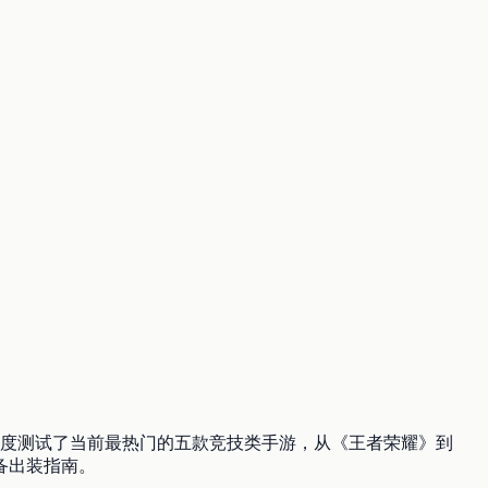
们深度测试了当前最热门的五款竞技类手游，从《王者荣耀》到
备出装指南。