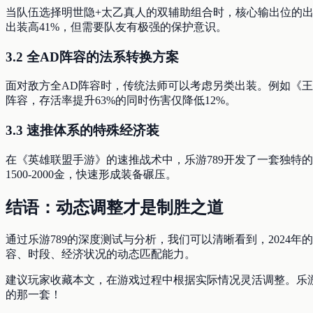
当队伍选择明世隐+太乙真人的双辅助组合时，核心输出位的出
出装高41%，但需要队友有极强的保护意识。
3.2 全AD阵容的法系转换方案
面对敌方全AD阵容时，传统法师可以考虑另类出装。例如《王者
阵容，存活率提升63%的同时伤害仅降低12%。
3.3 速推体系的特殊经济装
在《英雄联盟手游》的速推战术中，乐游789开发了一套独特
1500-2000金，快速形成装备碾压。
结语：动态调整才是制胜之道
通过乐游789的深度测试与分析，我们可以清晰看到，202
容、时段、经济状况的动态匹配能力。
建议玩家收藏本文，在游戏过程中根据实际情况灵活调整。乐游
的那一套！