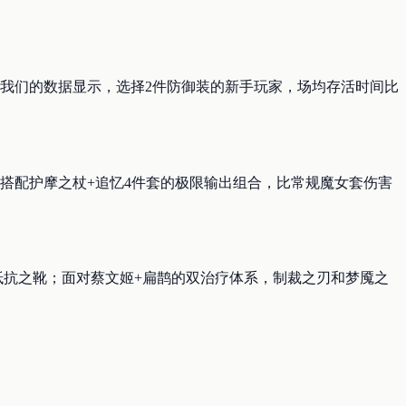
。我们的数据显示，选择2件防御装的新手玩家，场均存活时间比
桃搭配护摩之杖+追忆4件套的极限输出组合，比常规魔女套伤害
抵抗之靴；面对蔡文姬+扁鹊的双治疗体系，制裁之刃和梦魇之