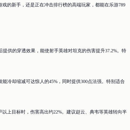
戏的新手，还是正在冲击排行榜的高端玩家，都能在乐游789
后提供的穿透效果，能使射手英雄对坦克的伤害提升37.2%。特
技能冷却缩减可达惊人的45%，同时提供300点法强。特别适合
甲以上目标时，伤害高出约22%。建议赵云、典韦等英雄转向半