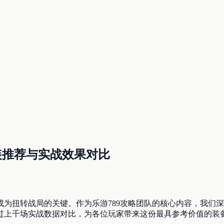
出装推荐与实战效果对比
能成为扭转战局的关键。作为乐游789攻略团队的核心内容，我
过上千场实战数据对比，为各位玩家带来这份最具参考价值的装