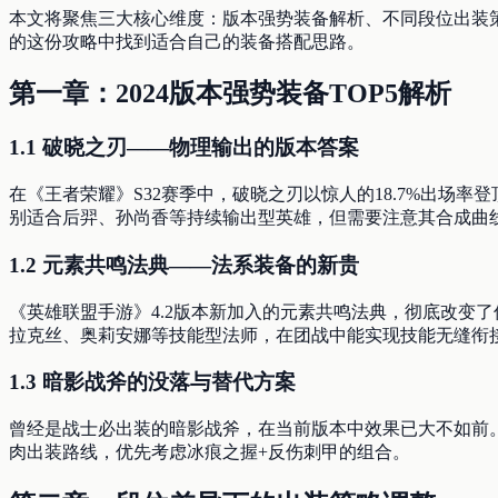
本文将聚焦三大核心维度：版本强势装备解析、不同段位出装策
的这份攻略中找到适合自己的装备搭配思路。
第一章：2024版本强势装备TOP5解析
1.1 破晓之刃——物理输出的版本答案
在《王者荣耀》S32赛季中，破晓之刃以惊人的18.7%出场
别适合后羿、孙尚香等持续输出型英雄，但需要注意其合成曲
1.2 元素共鸣法典——法系装备的新贵
《英雄联盟手游》4.2版本新加入的元素共鸣法典，彻底改变了
拉克丝、奥莉安娜等技能型法师，在团战中能实现技能无缝衔
1.3 暗影战斧的没落与替代方案
曾经是战士必出装的暗影战斧，在当前版本中效果已大不如前。
肉出装路线，优先考虑冰痕之握+反伤刺甲的组合。