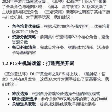
2024年手游市场依然火爆，《原神》4.5版本"千织入尘"带来
了全新角色与地图区域，《崩坏：星穹铁道》2.1版本更新了
主线剧情与限定角色，《王者荣耀》新赛季也调整了英雄平衡
与排位机制。对于新手玩家，我们建议：
角色培养优先级
：根据乐游789角色强度排行，优先培养
版本T0-T1角色
资源分配策略
：前期集中资源培养2-3个核心角色，避免
资源分散
每日必做清单
：完成日常任务、树脂/体力消耗、活动关
卡等基础内容
1.2 PC/主机游戏篇：打造完美开局
《艾尔登法环》DLC"黄金树之影"即将上线，《黑神话：悟
空》也将在8月发售，这些3A大作对新手提出了更高要求。我
们建议：
难度选择
：根据自身游戏经验选择合适的难度模式
职业/流派选择
：参考乐游789攻略推荐的新手友好build
关键道具获取
：提前规划路线获取早期强力装备