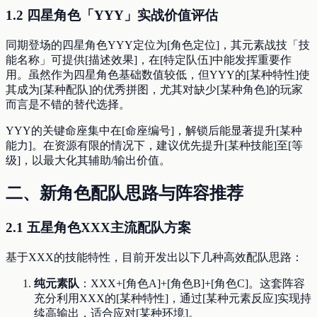
1.2 四星角色「YYY」实战价值评估
同期登场的四星角色YYY定位为[角色定位]，其元素战技「技
能名称」可提供[描述效果]，在[特定队伍]中能发挥重要作
用。虽然作为四星角色基础数值较低，但YYY的[某种特性]使
其成为[某种配队]的优秀拼图，尤其对缺少[某种角色]的玩家
而言是不错的替代选择。
YYY的关键命座集中在[命座编号]，解锁后能显著提升[某种
能力]。在资源有限的情况下，建议优先提升[某种技能]至[等
级]，以最大化其辅助/输出价值。
二、新角色配队思路与阵容推荐
2.1 五星角色XXX主流配队方案
基于XXX的技能特性，目前开发出以下几种高效配队思路：
纯元素队
：XXX+[角色A]+[角色B]+[角色C]。这套阵容
充分利用XXX的[某种特性]，通过[某种元素反应]实现持
续高输出，适合应对[某种环境]。