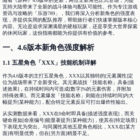
随着《原神》4.6版本的更新，两位全新角色正式登场，为提
瓦特大陆带来了全新的战斗体验与配队可能性。作为专注游戏
资讯与攻略的「乐游789」，我们将深入分析新角色的强度表
现，并提供实用的配队推荐，帮助旅行者们快速掌握版本核心
内容。无论是追求深渊满星的硬核玩家，还是享受大世界探索
的休闲玩家，这份指南都能为你提供有价值的参考。
一、4.6版本新角色强度解析
1.1 五星角色「XXX」技能机制详解
作为4.6版本的主打五星角色，XXX以其独特的[元素属性]定
位为战场带来了全新变化。其元素战技「技能名称」具备[描
述效果]，在持续时间内可造成[数字]%的元素伤害，并附加
[特殊效果]。而元素爆发「技能名称」则能在[持续时间]内大
幅提升[某种能力]，配合特定元素反应可打出爆炸性输出。
从实测数据来看，XXX在0命时即具备[描述强度表现]，而关
键命座如[命座编号]能显著提升[某种能力]，使其在[特定场景]
下表现尤为突出。与同属性其他五星角色相比，XXX在[某方
面]有明显优势，但在[另方面]稍显不足。