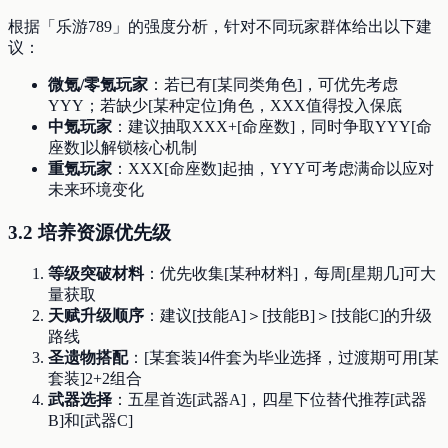
根据「乐游789」的强度分析，针对不同玩家群体给出以下建
议：
微氪/零氪玩家
：若已有[某同类角色]，可优先考虑
YYY；若缺少[某种定位]角色，XXX值得投入保底
中氪玩家
：建议抽取XXX+[命座数]，同时争取YYY[命
座数]以解锁核心机制
重氪玩家
：XXX[命座数]起抽，YYY可考虑满命以应对
未来环境变化
3.2 培养资源优先级
等级突破材料
：优先收集[某种材料]，每周[星期几]可大
量获取
天赋升级顺序
：建议[技能A]＞[技能B]＞[技能C]的升级
路线
圣遗物搭配
：[某套装]4件套为毕业选择，过渡期可用[某
套装]2+2组合
武器选择
：五星首选[武器A]，四星下位替代推荐[武器
B]和[武器C]