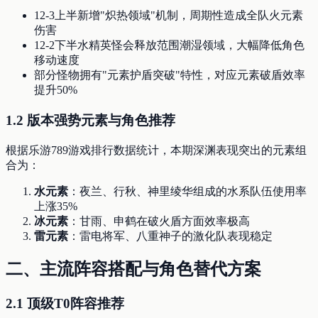
12-3上半新增"炽热领域"机制，周期性造成全队火元素
伤害
12-2下半水精英怪会释放范围潮湿领域，大幅降低角色
移动速度
部分怪物拥有"元素护盾突破"特性，对应元素破盾效率
提升50%
1.2 版本强势元素与角色推荐
根据乐游789游戏排行数据统计，本期深渊表现突出的元素组
合为：
水元素
：夜兰、行秋、神里绫华组成的水系队伍使用率
上涨35%
冰元素
：甘雨、申鹤在破火盾方面效率极高
雷元素
：雷电将军、八重神子的激化队表现稳定
二、主流阵容搭配与角色替代方案
2.1 顶级T0阵容推荐