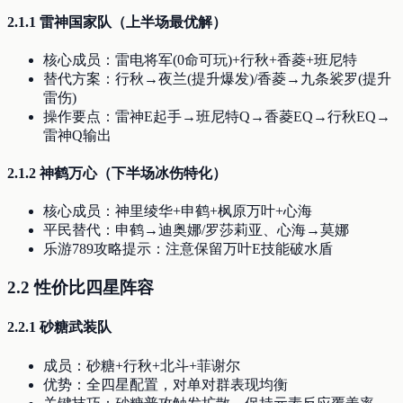
2.1.1 雷神国家队（上半场最优解）
核心成员：雷电将军(0命可玩)+行秋+香菱+班尼特
替代方案：行秋→夜兰(提升爆发)/香菱→九条裟罗(提升
雷伤)
操作要点：雷神E起手→班尼特Q→香菱EQ→行秋EQ→
雷神Q输出
2.1.2 神鹤万心（下半场冰伤特化）
核心成员：神里绫华+申鹤+枫原万叶+心海
平民替代：申鹤→迪奥娜/罗莎莉亚、心海→莫娜
乐游789攻略提示：注意保留万叶E技能破水盾
2.2 性价比四星阵容
2.2.1 砂糖武装队
成员：砂糖+行秋+北斗+菲谢尔
优势：全四星配置，对单对群表现均衡