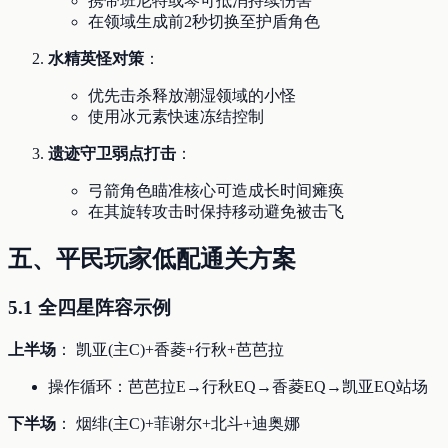
携带班尼特或琴可抵消持续伤害
在领域生成前2秒切换至护盾角色
水精英怪对策
：
优先击杀释放潮湿领域的小怪
使用冰元素快速冻结控制
遗迹守卫弱点打击
：
弓箭角色瞄准核心可造成长时间瘫痪
在其旋转攻击时保持移动避免被击飞
五、平民玩家低配通关方案
5.1 全四星阵容示例
上半场
： 凯亚(主C)+香菱+行秋+芭芭拉
操作循环：芭芭拉E→行秋EQ→香菱EQ→凯亚EQ站场
下半场
： 烟绯(主C)+菲谢尔+北斗+迪奥娜