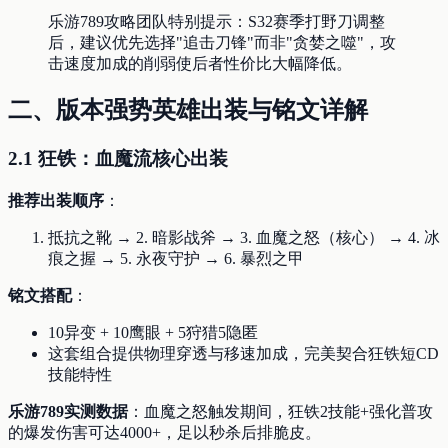
乐游789攻略团队特别提示：S32赛季打野刀调整
后，建议优先选择"追击刀锋"而非"贪婪之噬"，攻
击速度加成的削弱使后者性价比大幅降低。
二、版本强势英雄出装与铭文详解
2.1 狂铁：血魔流核心出装
推荐出装顺序
：
抵抗之靴 → 2. 暗影战斧 → 3. 血魔之怒（核心） → 4. 冰
痕之握 → 5. 永夜守护 → 6. 暴烈之甲
铭文搭配
：
10异变 + 10鹰眼 + 5狩猎5隐匿
这套组合提供物理穿透与移速加成，完美契合狂铁短CD
技能特性
乐游789实测数据
：血魔之怒触发期间，狂铁2技能+强化普攻
的爆发伤害可达4000+，足以秒杀后排脆皮。