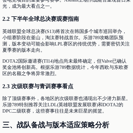
光，成为最大看点之一。
2.2 下半年全球总决赛观赛指南
英雄联盟全球总决赛(S13)将首次在韩国多个城市巡回举办，
小组赛阶段在釜山，淘汰赛转战首尔。乐游789攻略团队预
测，版本变动可能会影响LPL赛区的传统优势，需要密切关注
夏季赛的版本走向。
DOTA2国际邀请赛(TI14)地点尚未最终确定，但Valve已确认
奖金池将创新高。根据乐游789数据统计，今年西欧与东欧赛
区的名额之争将异常激烈。
2.3 次级联赛与青训赛事看点
除了顶级赛事外，各地区的次级联赛也涌现出不少潜力新星。
乐游789特别推荐关注LDL(英雄联盟发展联赛)和DOTA2的
DPC二级联赛，这些赛事往往是未来巨星的摇篮。
三、战队备战与版本适应策略分析