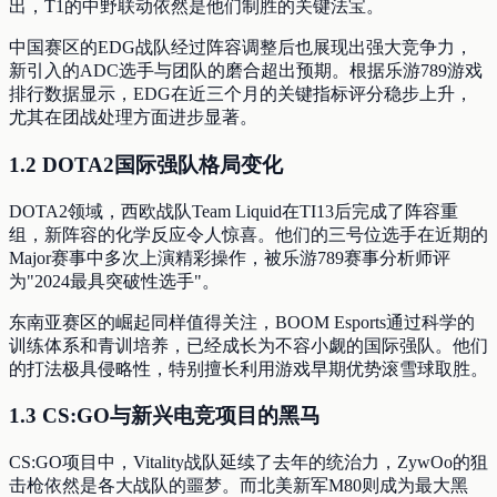
出，T1的中野联动依然是他们制胜的关键法宝。
中国赛区的EDG战队经过阵容调整后也展现出强大竞争力，
新引入的ADC选手与团队的磨合超出预期。根据乐游789游戏
排行数据显示，EDG在近三个月的关键指标评分稳步上升，
尤其在团战处理方面进步显著。
1.2 DOTA2国际强队格局变化
DOTA2领域，西欧战队Team Liquid在TI13后完成了阵容重
组，新阵容的化学反应令人惊喜。他们的三号位选手在近期的
Major赛事中多次上演精彩操作，被乐游789赛事分析师评
为"2024最具突破性选手"。
东南亚赛区的崛起同样值得关注，BOOM Esports通过科学的
训练体系和青训培养，已经成长为不容小觑的国际强队。他们
的打法极具侵略性，特别擅长利用游戏早期优势滚雪球取胜。
1.3 CS:GO与新兴电竞项目的黑马
CS:GO项目中，Vitality战队延续了去年的统治力，ZywOo的狙
击枪依然是各大战队的噩梦。而北美新军M80则成为最大黑