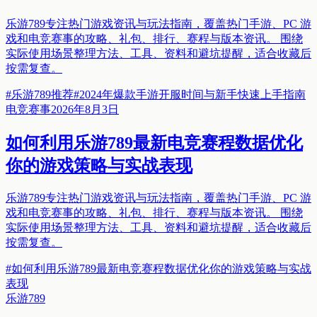
乐游789专注热门游戏资讯与玩法指南，覆盖热门手游、PC 游
戏和电竞赛事的攻略、礼包、排行、赛程与版本资讯。 围绕
实际使用场景整理方法、工具、资料和避坑提醒，适合收藏后
按需复查。
#
乐游789推荐
#
2024年爆款手游开服时间与新手快速上手指南
电竞赛事
2026年8月3日
如何利用乐游789最新电竞赛程数据优化
你的游戏策略与实战表现
乐游789专注热门游戏资讯与玩法指南，覆盖热门手游、PC 游
戏和电竞赛事的攻略、礼包、排行、赛程与版本资讯。 围绕
实际使用场景整理方法、工具、资料和避坑提醒，适合收藏后
按需复查。
#
如何利用乐游789最新电竞赛程数据优化你的游戏策略与实战
表现
乐游789