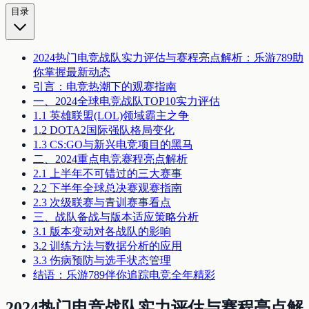
目录
2024热门电竞战队实力评估与赛程亮点解析：乐游789助
你掌握最新动态
引言：电竞热潮下的观赛指南
一、2024全球电竞战队TOP10实力评估
1.1 英雄联盟(LOL)领域霸主之争
1.2 DOTA2国际强队格局变化
1.3 CS:GO与新兴电竞项目的黑马
二、2024重点电竞赛程亮点解析
2.1 上半年不可错过的三大赛事
2.2 下半年全球总决赛观赛指南
2.3 次级联赛与青训赛事看点
三、战队备战与版本适应策略分析
3.1 版本变动对各战队的影响
3.2 训练方法与数据分析的应用
3.3 伤病预防与选手状态管理
结语：乐游789伴你追踪电竞全年精彩
2024热门电竞战队实力评估与赛程亮点解