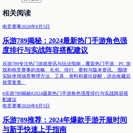
相关阅读
电竞赛事
2026年8月5日
乐游789揭秘：2024最新热门手游角色强
度排行与实战阵容搭配建议
乐游789专注热门游戏资讯与玩法指南，覆盖热门手游、PC 游
戏和电竞赛事的攻略、礼包、排行、赛程与版本资讯。 围绕
实际使用场景整理方法、工具、资料和避坑提醒，适合收藏后
按需复查。
#
乐游789揭秘
#
2024最新热门手游角色强度排行与实战阵容搭
配建议
电竞赛事
2026年8月5日
乐游789推荐：2024年爆款手游开服时间
与新手快速上手指南