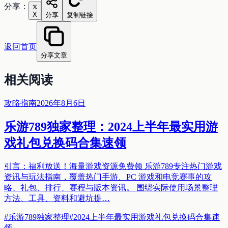
分享：
X
分享
复制链接
返回首页
分享文章
相关阅读
攻略指南
2026年8月6日
乐游789独家整理：2024上半年最实用游
戏礼包兑换码合集速领
引言：福利放送！海量游戏资源免费领 乐游789专注热门游戏
资讯与玩法指南，覆盖热门手游、PC 游戏和电竞赛事的攻
略、礼包、排行、赛程与版本资讯。 围绕实际使用场景整理
方法、工具、资料和避坑提…
#
乐游789独家整理
#
2024上半年最实用游戏礼包兑换码合集速
领