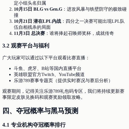
定小组头名归属
10月15日 BLG vs Gen.G
：进攻风暴与铁壁防守的极致碰
撞
10月21日 潜在LPL内战
：四分之一决赛可能出现LPL队
伍自相残杀的局面
11月3日 总决赛
：谁将捧起召唤师奖杯，成就传奇
3.2 观赛平台与福利
广大玩家可以通过以下平台观看比赛直播：
斗鱼、虎牙、B站等国内直播平台
英雄联盟官方Twitch、YouTube频道
乐游789赛事专题页（提供实时赛况与赛后分析）
观赛期间，记得关注乐游789礼包码专区，我们将持续更新赛
事限定皮肤兑换码和观赛奖励领取攻略。
四、夺冠概率与黑马预测
4.1 专业机构夺冠概率排行