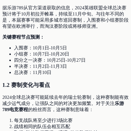
据乐游789从官方渠道获取的信息，2024英雄联盟全球总决赛
预计将于10月初拉开帷幕，持续至11月中旬。与往年不同的
是，本届赛事可能采用多城市巡回赛制，入围赛和小组赛阶段
有望在欧洲举行，而淘汰赛阶段或将移师亚洲。
关键赛程节点预测：
入围赛：10月1日-10月5日
小组赛：10月7日-10月20日
四分之一决赛：10月25日-10月27日
半决赛：11月2日-11月3日
总决赛：11月10日
1.2 赛制变化与看点
2024全球总决赛可能延续去年的瑞士轮赛制，这种赛制能有效
减少运气成分，让强队之间的对决更加频繁。对于关注
乐游
789电竞赛程
的粉丝而言，这种赛制意味着：
每支战队将至少进行3场比赛
战绩相同的队伍会相互匹配