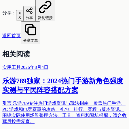
分享：
X
分享
复制链接
返回首页
分享文章
相关阅读
实用工具
2026年8月4日
乐游789独家：2024热门手游新角色强度
实测与平民阵容搭配方案
引言 乐游789专注热门游戏资讯与玩法指南，覆盖热门手游、
PC 游戏和电竞赛事的攻略、礼包、排行、赛程与版本资讯。
围绕实际使用场景整理方法、工具、资料和避坑提醒，适合收
藏后按需复查。