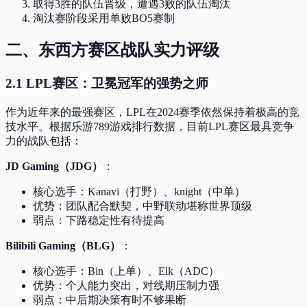
取得3胜的队伍晋级，遭遇3败的队伍淘汰
淘汰赛阶段采用单败BO5赛制
二、东西方赛区战队实力评级
2.1 LPL赛区：卫冕冠军的强势之师
作为近年来的最强赛区，LPL在2024赛季依然保持着极高的竞
技水平。根据乐游789游戏排行数据，目前LPL赛区最具竞争
力的战队包括：
JD Gaming（JDG）
：
核心选手：Kanavi（打野）、knight（中单）
优势：团队配合默契，中野联动堪称世界顶级
弱点：下路稳定性有待提高
Bilibili Gaming（BLG）
：
核心选手：Bin（上单）、Elk（ADC）
优势：个人能力突出，对线期压制力强
弱点：中后期决策有时不够果断