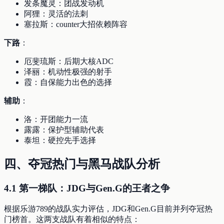
发条魔灵：团战发动机
阿狸：灵活的法刺
塞拉斯：counter大招依赖阵容
下路
：
厄斐琉斯：后期大核ADC
泽丽：机动性极强的射手
霞：自保能力出色的选择
辅助
：
洛：开团能力一流
露露：保护型辅助代表
泰坦：硬控先手选择
四、夺冠热门与黑马战队分析
4.1 第一梯队：JDG与Gen.G的王者之争
根据乐游789的战队实力评估，JDG和Gen.G目前并列夺冠热
门榜首。这两支战队有着相似的特点：