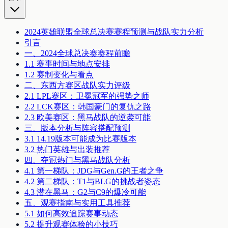
2024英雄联盟全球总决赛赛程预测与战队实力分析
引言
一、2024全球总决赛赛程前瞻
1.1 赛事时间与地点安排
1.2 赛制变化与看点
二、东西方赛区战队实力评级
2.1 LPL赛区：卫冕冠军的强势之师
2.2 LCK赛区：韩国豪门的复仇之路
2.3 欧美赛区：黑马战队的逆袭可能
三、版本分析与阵容搭配预测
3.1 14.19版本可能成为比赛版本
3.2 热门英雄与出装推荐
四、夺冠热门与黑马战队分析
4.1 第一梯队：JDG与Gen.G的王者之争
4.2 第二梯队：T1与BLG的挑战者姿态
4.3 潜在黑马：G2与C9的爆冷可能
五、观赛指南与实用工具推荐
5.1 如何高效追踪赛事动态
5.2 提升观赛体验的小技巧