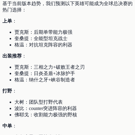
基于当前版本趋势，我们预测以下英雄可能成为全球总决赛的
热门选择：
上单
：
贾克斯：后期单带能力极强
奎桑提：全能型坦克战士
格温：对抗坦克阵容的利器
出装推荐
：
贾克斯：三相之力+破败王者之刃
奎桑提：日炎圣盾+冰脉护手
格温：纳什之牙+峡谷制造者
打野
：
大树：团队型打野代表
波比：counter突进阵容的利器
佛耶戈：收割能力极强的野核
中单
：